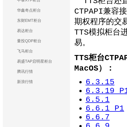
TTS柜台还
中泰XTP柜台
CTPAPI兼
华鑫奇点柜台
期权程序的交易
东财EMT柜台
TTS模拟柜台
易达柜台
易。
量投QDP柜台
飞马柜台
TTS柜台CTPA
易盛TAP启明星柜台
MacOS）：
腾讯行情
6.3.15
新浪行情
6.3.19_P
6.5.1
6.6.1_P1
6.6.7
6.6.9