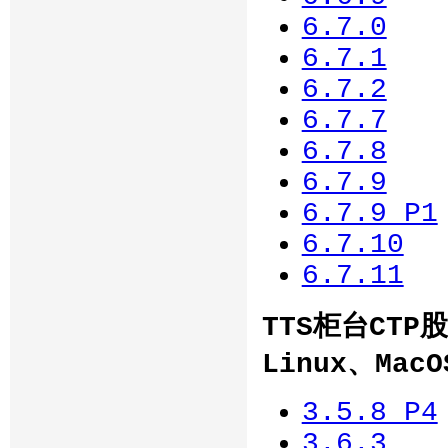
6.7.0
6.7.1
6.7.2
6.7.7
6.7.8
6.7.9
6.7.9_P1
6.7.10
6.7.11
TTS柜台CTP
Linux、Mac
3.5.8_P4
3.6.3