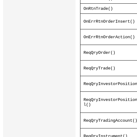
OnRtnTrade()
OnErrRtnOrderInsert()
OnErrRtnOrderAction()
ReqQryOrder()
ReqQryTrade()
ReqQryInvestorPositio
ReqQryInvestorPositio
l()
ReqQryTradingAccount(
ReqQryInstrument()