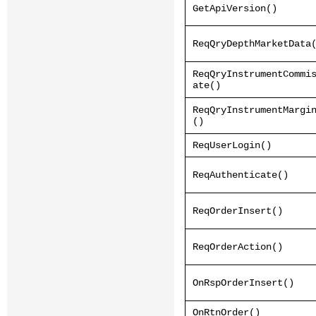
GetApiVersion()
ReqQryDepthMarketData
ReqQryInstrumentCommi
ate()
ReqQryInstrumentMargi
()
ReqUserLogin()
ReqAuthenticate()
ReqOrderInsert()
ReqOrderAction()
OnRspOrderInsert()
OnRtnOrder()